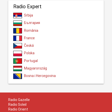
Radio Expert
Srbija
България
România
France
Česká
Polska
Portugal
Magyarország
Bosna i Hercegovina
Radio Gazelle
Radio Soleil
Radio Orient