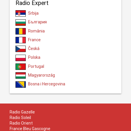
Radio Expert
Srbija
България
România
France
Česká
Polska
Portugal
Magyarország
Bosna i Hercegovina
Radio Gazelle
Radio Soleil
Radio Orient
France Bleu Gascogne