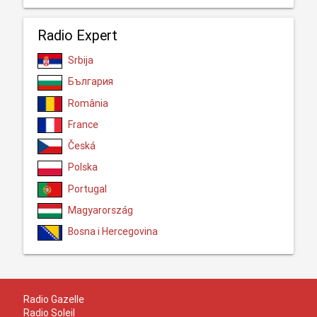
Radio Expert
Srbija
България
România
France
Česká
Polska
Portugal
Magyarország
Bosna i Hercegovina
Radio Gazelle
Radio Soleil