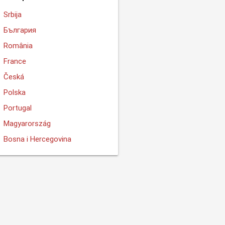
Srbija
България
România
France
Česká
Polska
Portugal
Magyarország
Bosna i Hercegovina