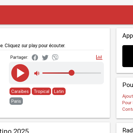
App
e. Cliquez sur play pour écouter.
Partager:
Pou
Caraïbes
Tropical
Latin
Ajout
Paris
Pour 
Cont
Rad
tino 2025