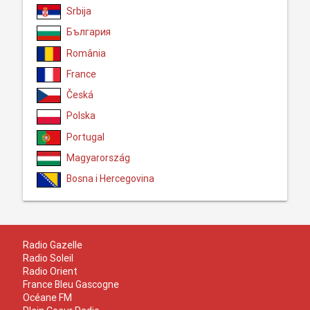
Srbija
България
România
France
Česká
Polska
Portugal
Magyarország
Bosna i Hercegovina
Radio Gazelle
Radio Soleil
Radio Orient
France Bleu Gascogne
Océane FM