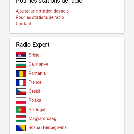
Pour les stations de radio
Ajouter une station de radio
Pour les stations de radio
Contact
Radio Expert
Srbija
България
România
France
Česká
Polska
Portugal
Magyarország
Bosna i Hercegovina