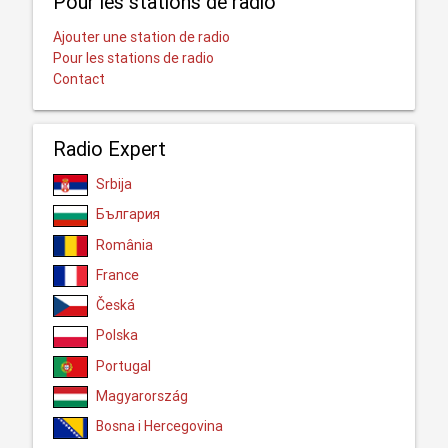
Pour les stations de radio
Ajouter une station de radio
Pour les stations de radio
Contact
Radio Expert
Srbija
България
România
France
Česká
Polska
Portugal
Magyarország
Bosna i Hercegovina