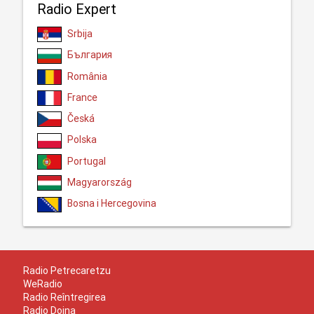
Radio Expert
Srbija
България
România
France
Česká
Polska
Portugal
Magyarország
Bosna i Hercegovina
Radio Petrecaretzu
WeRadio
Radio Reîntregirea
Radio Doina