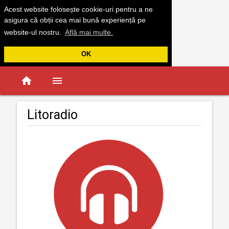
Acest website folosește cookie-uri pentru a ne
asigura că obții cea mai bună experiență pe
website-ul nostru.
Află mai multe.
OK
home
menu
Litoradio