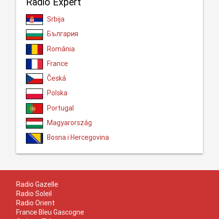
Radio Expert
Srbija
България
România
France
Česká
Polska
Portugal
Magyarország
Bosna i Hercegovina
Radio Gazelle
Radio Soleil
Radio Orient
France Bleu Gascogne