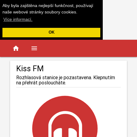
Aby byla zajištěna nejlepší funkčnost, používají
naše webové stránky soubory cookies.
Více informací.
OK
home
menu
Kiss FM
Rozhlasová stanice je pozastavena. Klepnutím
na přehrát posloucháte.