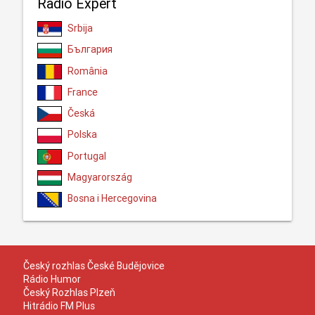
Radio Expert
Srbija
България
România
France
Česká
Polska
Portugal
Magyarország
Bosna i Hercegovina
Český rozhlas České Budějovice
Rádio Humor
Český Rozhlas Plzeň
Hitrádio FM Plus