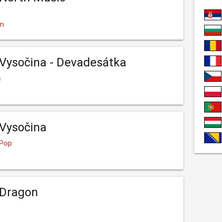
em
 Vysočina - Devadesátka
s
 Vysočina
 Pop
 Dragon