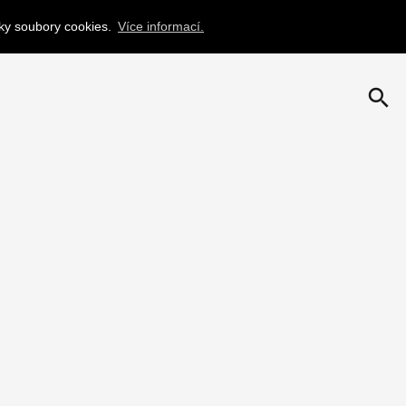
nky soubory cookies.
Více informací.
search