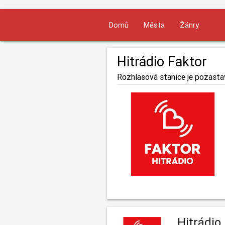
Domů
Města
Žánry
Hitrádio Faktor
Rozhlasová stanice je pozasta
Hitrádio