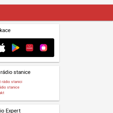
ikace
 rádio stanice
t rádio stanici
ádio stanice
akt
io Expert