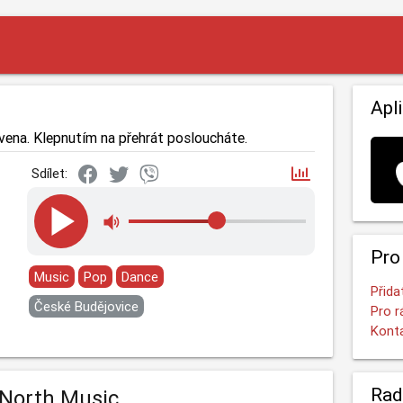
Apl
vena. Klepnutím na přehrát posloucháte.
Sdílet:
Pro
Music
Pop
Dance
Přida
České Budějovice
Pro r
Kont
Rad
 North Music