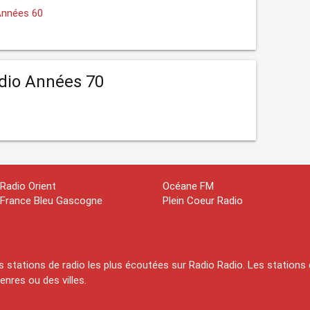
 Années 60
adio Années 70
Radio Orient
Océane FM
France Bleu Gascogne
Plein Coeur Radio
 stations de radio les plus écoutées sur Radio Radio. Les stations 
nres ou des villes.