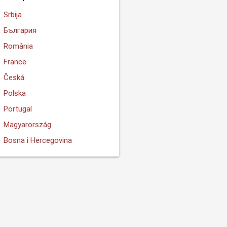
Srbija
България
România
France
Česká
Polska
Portugal
Magyarország
Bosna i Hercegovina