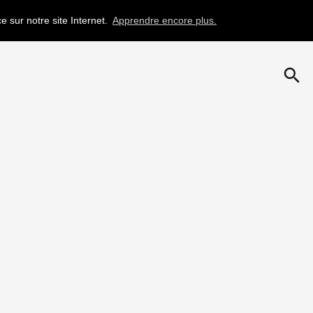
e sur notre site Internet.
Apprendre encore plus.
search