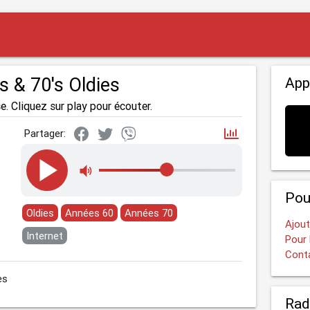
s & 70's Oldies
App
e. Cliquez sur play pour écouter.
Partager:
Pou
Oldies
Années 60
Années 70
Ajout
Internet
Pour 
Cont
es
Rad