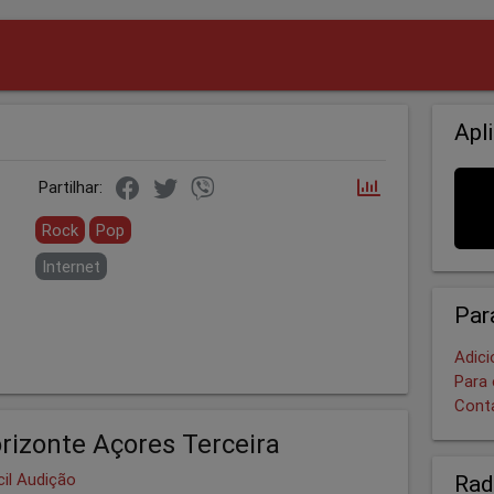
Apl
Partilhar:
Rock
Pop
Internet
Par
Adici
Para 
Cont
rizonte Açores Terceira
cil Audição
Rad