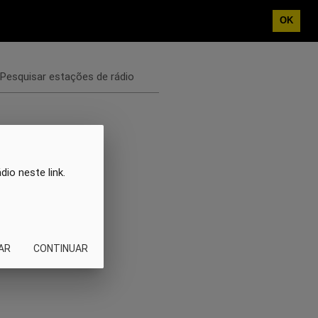
OK
Pesquisar estações de rádio
io neste link.
AR
CONTINUAR