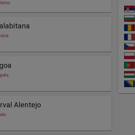
oísmo
alabitana
sica
agoa
uguês
rval Alentejo
ndo