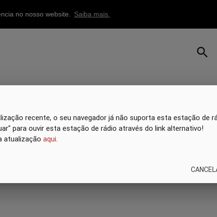
iência no nosso website.
Saiba mais.
search
ização recente, o seu navegador já não suporta esta estação de rád
ar" para ouvir esta estação de rádio através do link alternativo!
a atualização
aqui
.
CANCEL