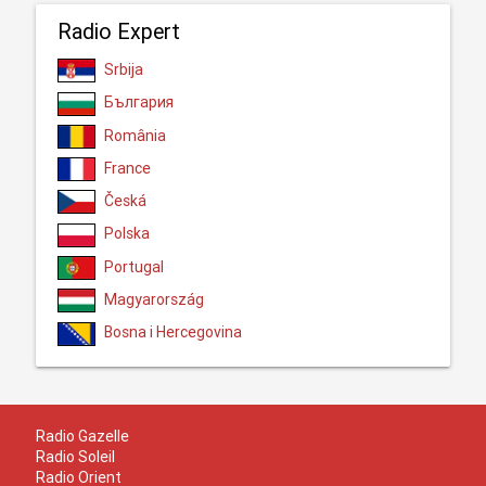
Radio Expert
Srbija
България
România
France
Česká
Polska
Portugal
Magyarország
Bosna i Hercegovina
Radio Gazelle
Radio Soleil
Radio Orient