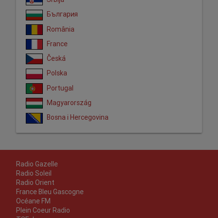
България
România
France
Česká
Polska
Portugal
Magyarország
Bosna i Hercegovina
Radio Gazelle
Radio Soleil
Radio Orient
France Bleu Gascogne
Océane FM
Plein Coeur Radio