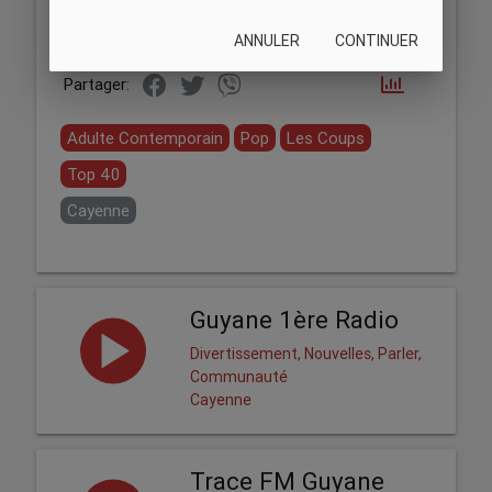
ANNULER
CONTINUER
Partager:
Adulte Contemporain
Pop
Les Coups
Top 40
Cayenne
Guyane 1ère Radio
Divertissement, Nouvelles, Parler,
Communauté
Cayenne
Trace FM Guyane