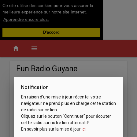
Ce site utilise des cookies pour vous assurer la
meilleure expérience sur notre site Internet.
Apprendre encore plus.
D'accord
home
menu
Fun Radio Guyane
Notification
En raison d'une mise à jour récente, votre
navigateur ne prend plus en charge cette station
de radio sur ce lien.
Cliquez sur le bouton "Continuer" pour écouter
cette radio sur notre lien alternatif!
En savoir plus sur la mise à jour
ici
.