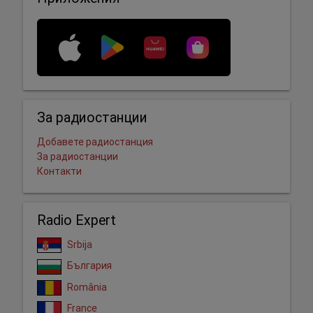
За радиостанции
Добавете радиостанция
За радиостанции
Контакти
Radio Expert
Srbija
България
România
France