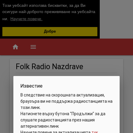
Този уебсайт използва бисквитки, за да Ви
осигури най-доброто преживяване на уебсайта
ни.
Научете повече.
Добре
home
menu
Folk Radio Nazdrave
Известие
В следствие на скорошната актуализация,
браузъра ви не поддържа радиостанцията на
този линк.
Натиснете върху бутона "Продължи" за да
слушате радиостанцията през нашия
алтернативен линк
Научете повече за актуализацията
тук
.