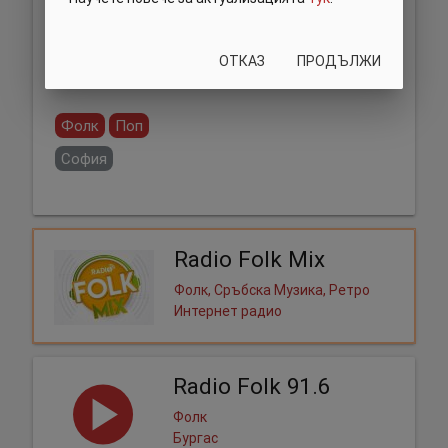
ОТКАЗ
ПРОДЪЛЖИ
Сподели:
Фолк
Поп
София
Radio Folk Mix
Фолк, Сръбска Музика, Ретро
Интернет радио
Radio Folk 91.6
Фолк
Бургас