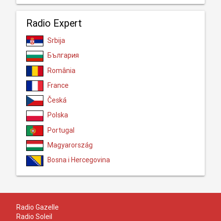
Radio Expert
Srbija
България
România
France
Česká
Polska
Portugal
Magyarország
Bosna i Hercegovina
Radio Gazelle
Radio Soleil