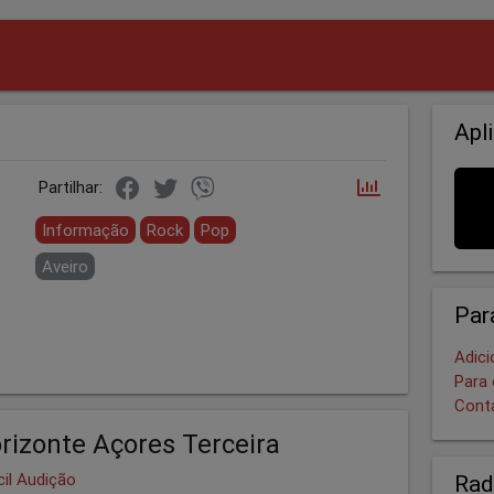
Apl
Partilhar:
Informação
Rock
Pop
Aveiro
Par
Adici
Para 
Cont
rizonte Açores Terceira
cil Audição
Rad