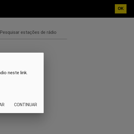
OK
Pesquisar estações de rádio
io neste link.
AR
CONTINUAR