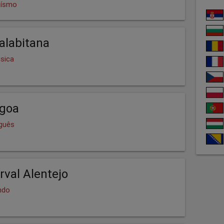
oísmo
alabitana
sica
agoa
uguês
rval Alentejo
ndo