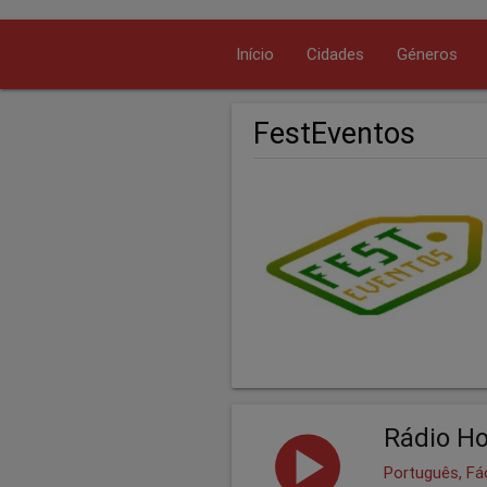
Início
Cidades
Géneros
FestEventos
Rádio Ho
Português, Fá