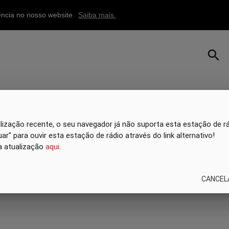
iência no nosso website.
Saiba mais.
search
ização recente, o seu navegador já não suporta esta estação de rád
ar" para ouvir esta estação de rádio através do link alternativo!
a atualização
aqui
.
CANCEL