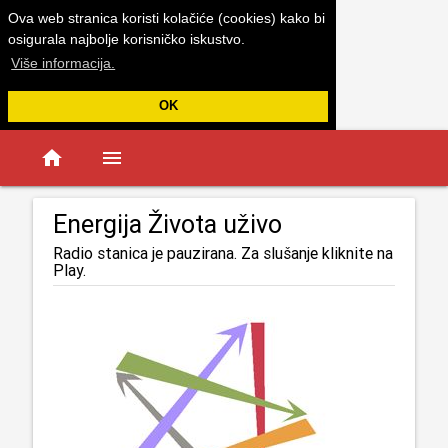
Ova web stranica koristi kolačiće (cookies) kako bi
osigurala najbolje korisničko iskustvo.
Više informacija.
OK
home
menu
Energija Života uživo
Radio stanica je pauzirana. Za slušanje kliknite na
Play.