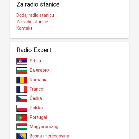
Za radio stanice
Dodaj radio stanicu
Za radio stanice
Kontakt
Radio Expert
Srbija
България
România
France
Česká
Polska
Portugal
Magyarország
Bosna i Hercegovina