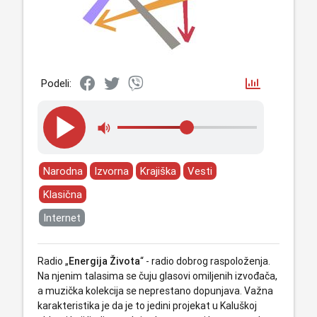
Podeli:
Narodna
Izvorna
Krajiška
Vesti
Klasična
Internet
Radio „
Energija Života
“ - radio dobrog raspoloženja.
Na njenim talasima se čuju glasovi omiljenih izvođača,
a muzička kolekcija se neprestano dopunjava. Važna
karakteristika je da je to jedini projekat u Kaluškoj