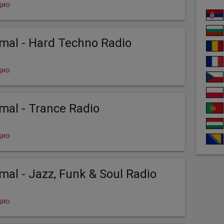
дио
imal - Hard Techno Radio
дио
imal - Trance Radio
дио
imal - Jazz, Funk & Soul Radio
дио