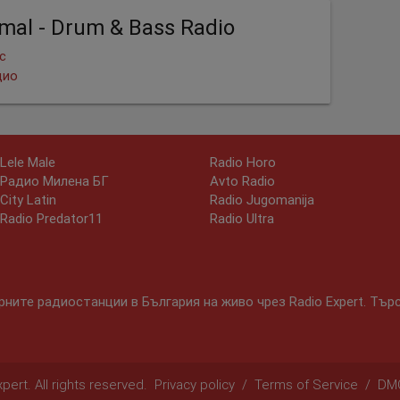
imal - Drum & Bass Radio
с
дио
Lele Male
Radio Horo
Радио Милена БГ
Avto Radio
City Latin
Radio Jugomanija
Radio Predator11
Radio Ultra
ните радиостанции в България на живо чрез Radio Expert. Тър
ert. All rights reserved.
Privacy policy
/
Terms of Service
/
DM