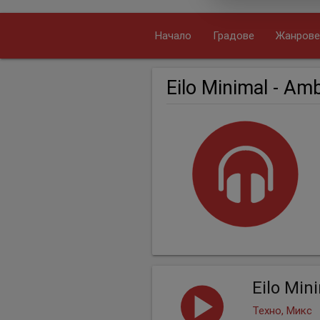
Начало
Градове
Жанрове
Eilo Minimal - Amb
Eilo Min
Техно, Микс