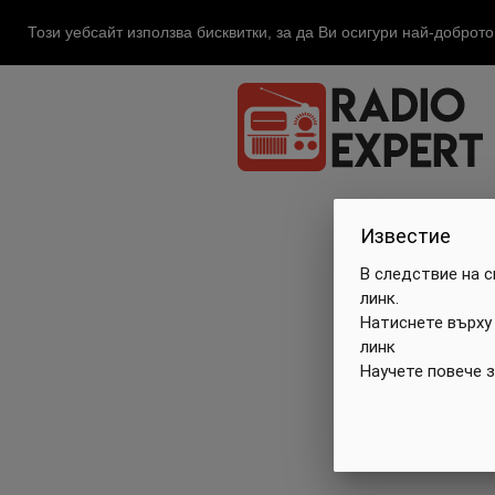
Този уебсайт използва бисквитки, за да Ви осигури най-доброт
Известие
В следствие на 
линк.
Натиснете върху
линк
Научете повече 