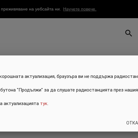
о преживяване на уебсайта ни.
Научете повече.
search
скорошната актуализация, браузъра ви не поддържа радиостан
 бутона "Продължи" за да слушате радиостанцията през нашия
за актуализацията
тук
.
ОТКА