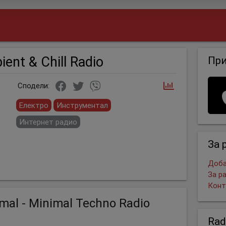
ient & Chill Radio
Пр
Сподели:
Електро
Инструментал
Интернет радио
За 
Доба
За р
Конт
imal - Minimal Techno Radio
Rad