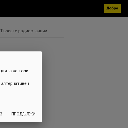
Добре
Търсете радиостанции
цията на този
 алтернативен
З
ПРОДЪЛЖИ