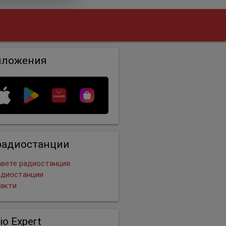
иложения
радиостанции
вете радиостанция
адиостанции
акти
io Expert