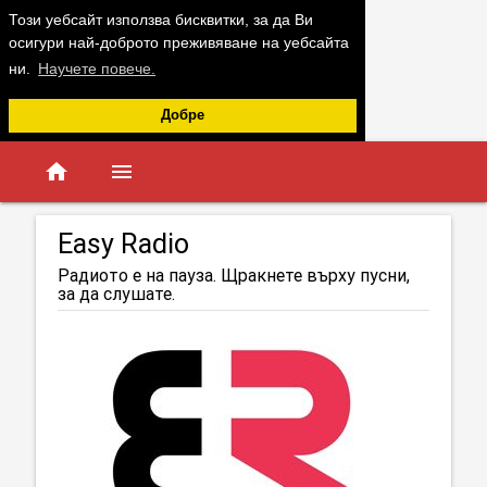
Този уебсайт използва бисквитки, за да Ви
осигури най-доброто преживяване на уебсайта
ни.
Научете повече.
Добре
home
menu
Easy Radio
Радиото е на пауза. Щракнете върху пусни,
за да слушате.