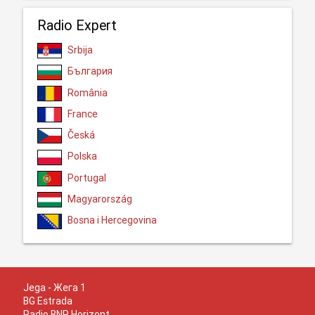
Radio Expert
Srbija
България
România
France
Česká
Polska
Portugal
Magyarország
Bosna i Hercegovina
Jega - Жега 1
BG Estrada
Radio BNR Horizont