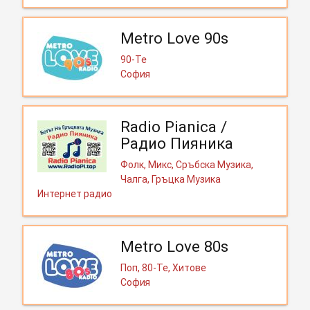
Metro Love 90s
90-Те
София
Radio Pianica /
Радио Пияника
Фолк, Микс, Сръбска Музика,
Чалга, Гръцка Музика
Интернет радио
Metro Love 80s
Поп, 80-Те, Хитове
София