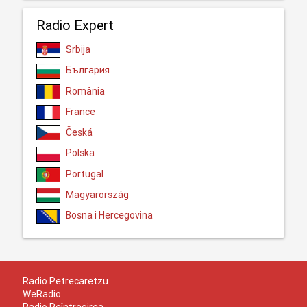
Radio Expert
Srbija
България
România
France
Česká
Polska
Portugal
Magyarország
Bosna i Hercegovina
Radio Petrecaretzu
WeRadio
Radio Reîntregirea