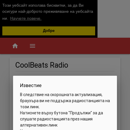
Този уебсайт използва бисквитки, за да Ви
осигури най-доброто преживяване на уебсайта
ни.
Научете повече.
Добре
home
menu
CoolBeats Radio
Известие
В следствие на скорошната актуализация,
браузъра ви не поддържа радиостанцията на
този линк.
Натиснете върху бутона "Продължи" за да
слушате радиостанцията през нашия
алтернативен линк