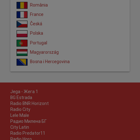
România
France
Česká
Polska
Portugal
Magyarország
Bosna i Hercegovina
Jega - Жега 1
BG Estrada
Radio BNR Horizont
Radio City
Lele Male
Радио Милена БГ
City Latin
Radio Predator11
Radio Horo