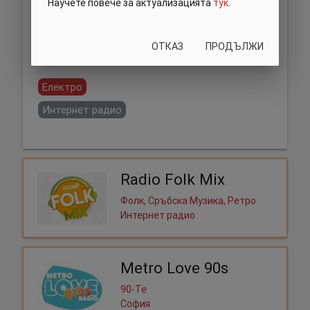
Научете повече за актуализацията
тук
.
ОТКАЗ
ПРОДЪЛЖИ
Сподели:
Електро
Интернет радио
Radio Folk Mix
Фолк, Сръбска Музика, Ретро
Интернет радио
Metro Love 90s
90-Те
София