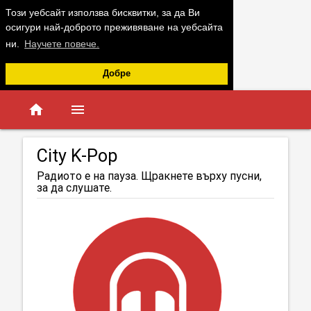
Този уебсайт използва бисквитки, за да Ви
осигури най-доброто преживяване на уебсайта
ни.
Научете повече.
Добре
home
menu
City K-Pop
Радиото е на пауза. Щракнете върху пусни,
за да слушате.