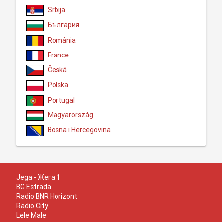
Srbija
България
România
France
Česká
Polska
Portugal
Magyarország
Bosna i Hercegovina
Jega - Жега 1
BG Estrada
Radio BNR Horizont
Radio City
Lele Male