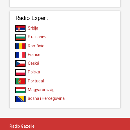
Radio Expert
Srbija
България
România
France
Česká
Polska
Portugal
Magyarország
Bosna i Hercegovina
Radio Gazelle