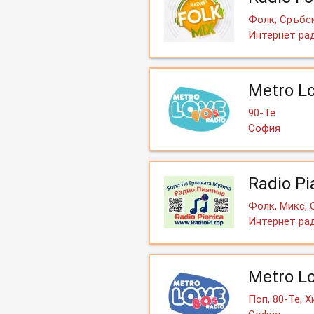
Фолк, Сръбск
Интернет ра
Metro L
90-Те
София
Radio P
Фолк, Микс, 
Интернет ра
Metro L
Поп, 80-Те, 