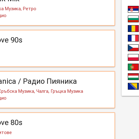
а Музика, Ретро
дио
ove 90s
ianica / Радио Пияника
Сръбска Музика, Чалга, Гръцка Музика
дио
ove 80s
Хитове