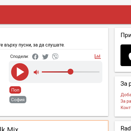
Пр
е върху пусни, за да слушате.
Сподели:
За 
Поп
Доба
София
За р
Конт
Rad
lk Mix