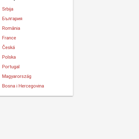
Srbija
България
România
France
Česká
Polska
Portugal
Magyarország
Bosna i Hercegovina