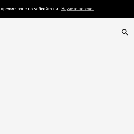
о преживяване на уебсайта ни.
Научете повече.
search