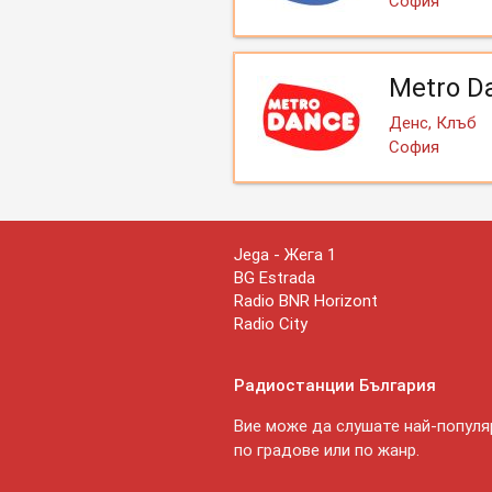
София
Metro D
Денс, Клъб
София
Jega - Жега 1
BG Estrada
Radio BNR Horizont
Radio City
Радиостанции България
Вие може да слушате най-популяр
по градове или по жанр.