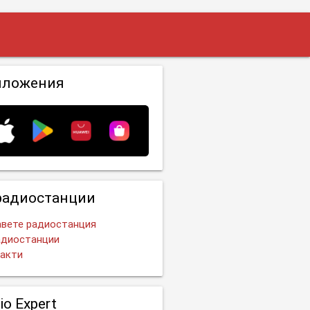
иложения
радиостанции
вете радиостанция
адиостанции
акти
io Expert