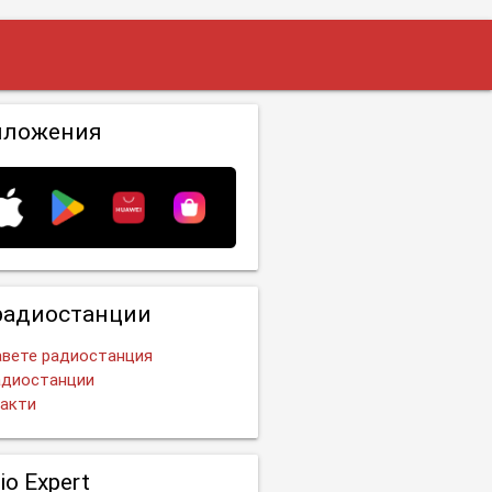
иложения
радиостанции
вете радиостанция
адиостанции
акти
io Expert