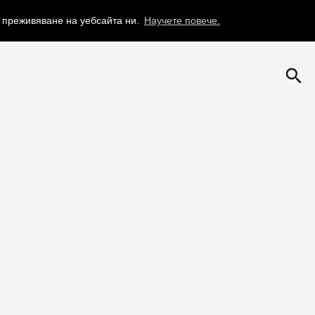
о преживяване на уебсайта ни.
Научете повече.
search