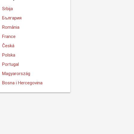
Srbija
България
România
France
Česká
Polska
Portugal
Magyarország
Bosna i Hercegovina