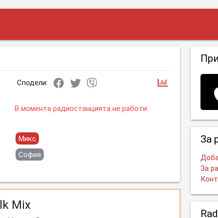
Пр
Сподели:
В момента радиостанцията не работи.
За 
Микс
София
Доба
За р
Конт
lk Mix
Rad