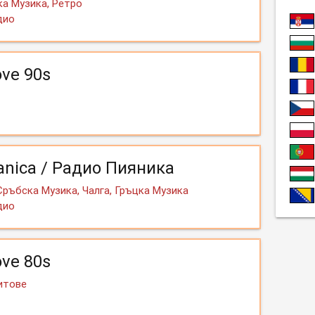
а Музика, Ретро
дио
ove 90s
ianica / Радио Пияника
Сръбска Музика, Чалга, Гръцка Музика
дио
ove 80s
Хитове