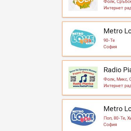
Фолк, Сръбск
Интернет ра
Metro L
90-Те
София
Radio P
Фолк, Микс, 
Интернет ра
Metro L
Поп, 80-Те, 
София