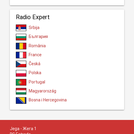
Radio Expert
Srbija
България
România
France
Česká
Polska
Portugal
Magyarország
Bosna i Hercegovina
Jega - Жега 1