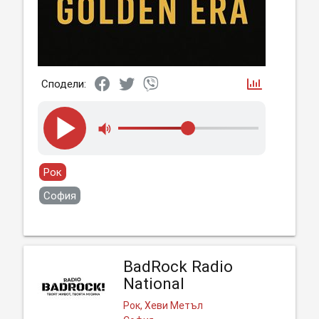
Сподели:
Рок
София
BadRock Radio
National
Рок, Хеви Mетъл