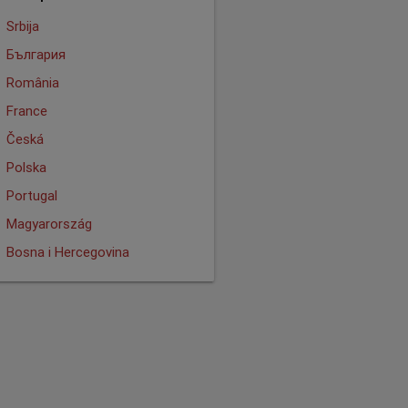
Srbija
България
România
France
Česká
Polska
Portugal
Magyarország
Bosna i Hercegovina