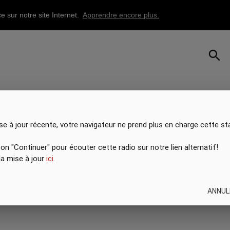
e sur notre site Internet.
Apprendre encore plus.
search
se à jour récente, votre navigateur ne prend plus en charge cette st
ton "Continuer" pour écouter cette radio sur notre lien alternatif!
 la mise à jour
ici
.
ANNUL