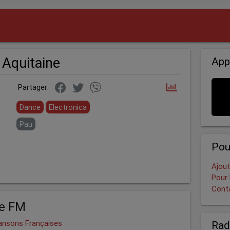
 Aquitaine
App
Partager:
Dance
Electronica
Pau
Pou
Ajout
Pour 
Cont
ne FM
ansons Françaises
Rad