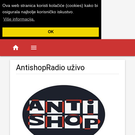
Ova web stranica koristi kolačiće (cookies) kako bi
osigurala najbolje korisničko iskustvo.
Više informacija.
OK
home
menu
AntishopRadio uživo