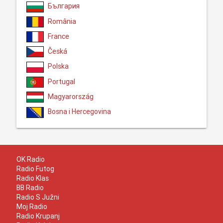
България
România
France
Česká
Polska
Portugal
Magyarország
Bosna i Hercegovina
OK Radio
Radio Futog
Radio Klas
BB Radio
Radio S Južni
Moj Radio
Radio Krupanj