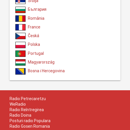
Srbija
България
România
France
Česká
Polska
Portugal
Magyarország
Bosna i Hercegovina
Radio Petrecaretzu
WeRadio
Radio Reîntregirea
Radio Doina
Posturi radio Populara
Radio Gosen Romania