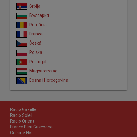
Srbija
България
România
France
Česká
Polska
Portugal
Magyarország
Bosna i Hercegovina
Radio Gazelle
Radio Soleil
Radio Orient
France Bleu Gascogne
Océane FM