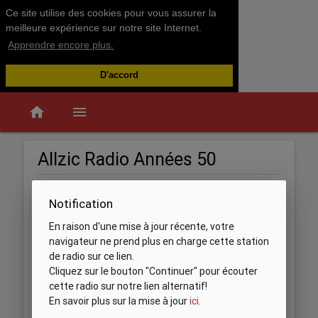
Ce site utilise des cookies pour vous assurer la
meilleure expérience sur notre site Internet.
Apprendre encore plus.
D'accord
home
menu
Allzic Radio Années 50
Notification
En raison d'une mise à jour récente, votre
navigateur ne prend plus en charge cette station
de radio sur ce lien.
Cliquez sur le bouton "Continuer" pour écouter
cette radio sur notre lien alternatif!
En savoir plus sur la mise à jour
ici
.