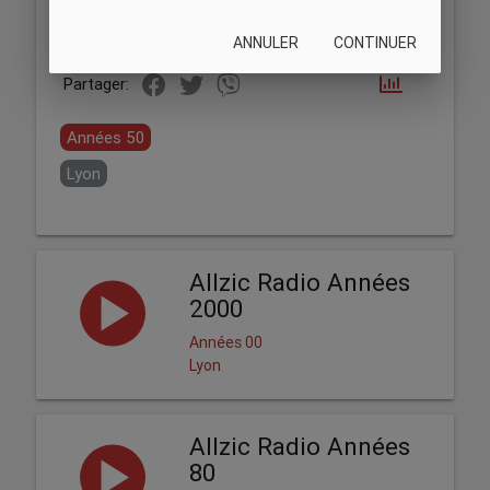
ANNULER
CONTINUER
Partager:
Années 50
Lyon
Allzic Radio Années
2000
Années 00
Lyon
Allzic Radio Années
80