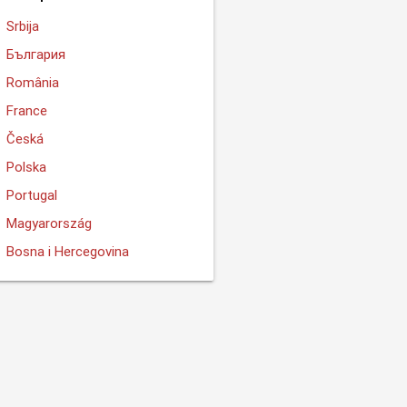
Srbija
България
România
France
Česká
Polska
Portugal
Magyarország
Bosna i Hercegovina