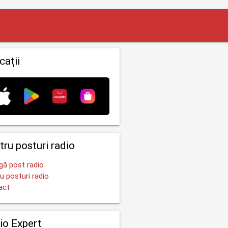
cații
tru posturi radio
ă post radio
u posturi radio
act
io Expert