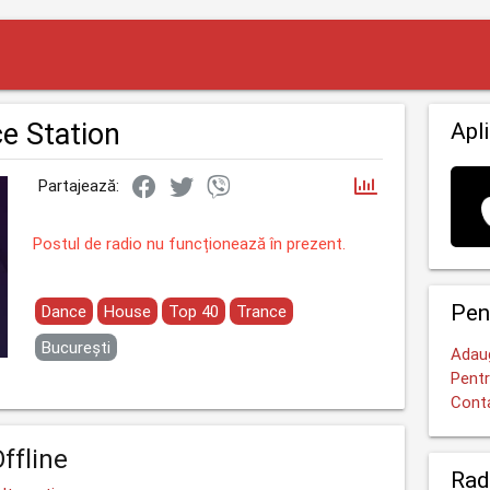
e Station
Apli
Partajează:
Postul de radio nu funcționează în prezent.
Pen
Dance
House
Top 40
Trance
București
Adaug
Pentr
Cont
ffline
Rad