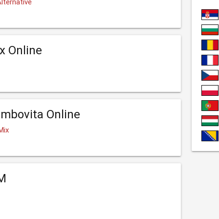
lternative
x Online
mbovita Online
Mix
M