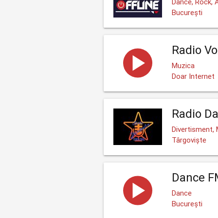
Dance, Rock, A
București
Radio Vo
Muzica
Doar Internet
Radio Da
Divertisment, 
Târgoviște
Dance F
Dance
București