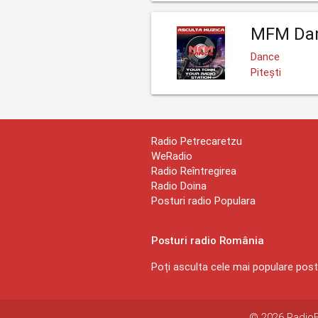
MFM Da
Dance
Pitești
Radio Petrecaretzu
WeRadio
Radio Reîntregirea
Radio Doina
Posturi radio Populara
Posturi radio România
Poți asculta cele mai populare postu
© 2026 RadioEx