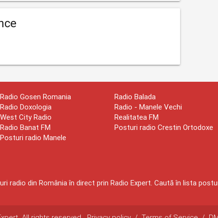
nce
Radio Gosen Romania
Radio Balada
Radio Doxologia
Radio - Manele Vechi
West City Radio
Realitatea FM
Radio Banat FM
Posturi radio Crestin Ortodoxe
Posturi radio Manele
ri radio din România în direct prin Radio Expert. Caută în lista postur
pert. All rights reserved.
Privacy policy
/
Terms of Service
/
D