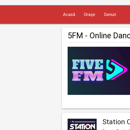
Acasă
Orașe
Genuri
5FM - Online Danc
Station O