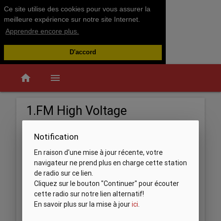
Ce site utilise des cookies pour vous assurer la
meilleure expérience sur notre site Internet.
Apprendre encore plus.
D'accord
home
menu
1.FM High Voltage
Notification
En raison d'une mise à jour récente, votre
navigateur ne prend plus en charge cette station
de radio sur ce lien.
Cliquez sur le bouton "Continuer" pour écouter
cette radio sur notre lien alternatif!
En savoir plus sur la mise à jour
ici
.