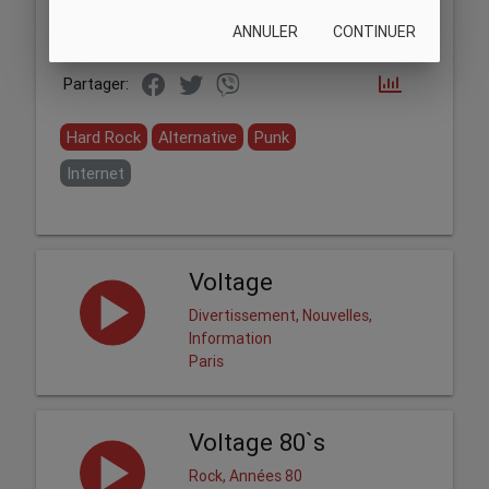
ANNULER
CONTINUER
Partager:
Hard Rock
Alternative
Punk
Internet
Voltage
Divertissement, Nouvelles,
Information
Paris
Voltage 80`s
Rock, Années 80