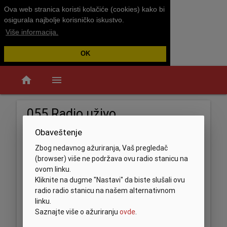
Ova web stranica koristi kolačiće (cookies) kako bi
osigurala najbolje korisničko iskustvo.
Više informacija.
OK
home
menu
055 Radio uživo
Obaveštenje
Zbog nedavnog ažuriranja, Vaš pregledač
(browser) više ne podržava ovu radio stanicu na
ovom linku.
Kliknite na dugme "Nastavi" da biste slušali ovu
radio radio stanicu na našem alternativnom
linku.
Saznajte više o ažuriranju
ovde
.