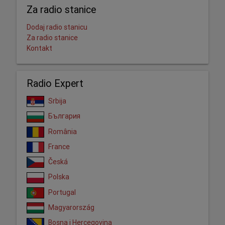
Za radio stanice
Dodaj radio stanicu
Za radio stanice
Kontakt
Radio Expert
Srbija
България
România
France
Česká
Polska
Portugal
Magyarország
Bosna i Hercegovina