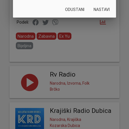
ODUSTANI
NASTAVI
Podeli:
Narodna
Zabavna
Ex Yu
Bijeljina
Rv Radio
Narodna, Izvorna, Folk
Brčko
Krajiški Radio Dubica
Narodna, Krajiška
Kozarska Dubica