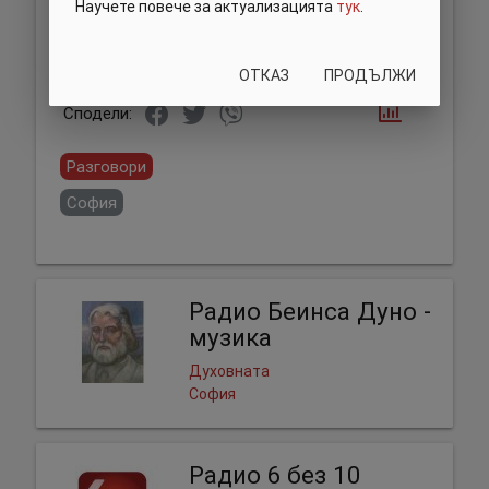
Научете повече за актуализацията
тук
.
ОТКАЗ
ПРОДЪЛЖИ
Сподели:
Разговори
София
Радио Беинса Дуно -
музика
Духовната
София
Радио 6 без 10