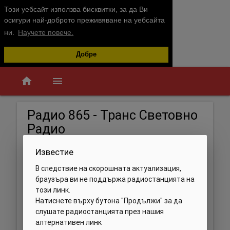
Този уебсайт използва бисквитки, за да Ви
осигури най-доброто преживяване на уебсайта
ни.
Научете повече.
Добре
home
menu
Радио 865 - Транс Световно
Радио
Известие
В следствие на скорошната актуализация,
браузъра ви не поддържа радиостанцията на
този линк.
Натиснете върху бутона "Продължи" за да
слушате радиостанцията през нашия
алтернативен линк