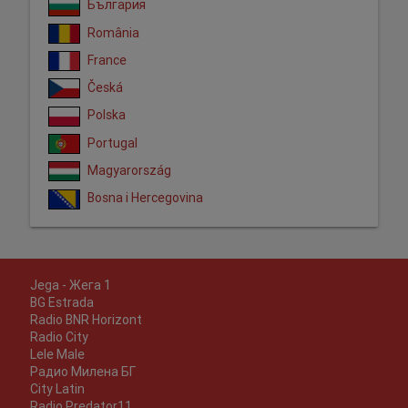
България
România
France
Česká
Polska
Portugal
Magyarország
Bosna i Hercegovina
Jega - Жега 1
BG Estrada
Radio BNR Horizont
Radio City
Lele Male
Радио Милена БГ
City Latin
Radio Predator11