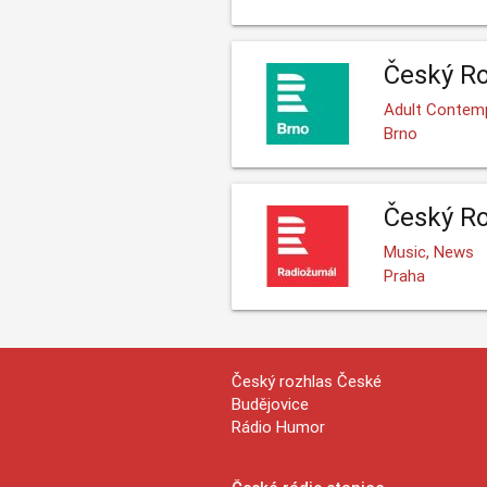
Český Ro
Adult Contemp
Brno
Český Ro
Music, News
Praha
Český rozhlas České
Budějovice
Rádio Humor