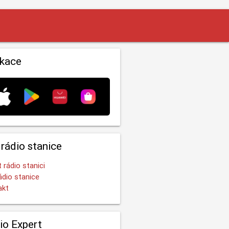
ikace
 rádio stanice
t rádio stanici
ádio stanice
akt
io Expert