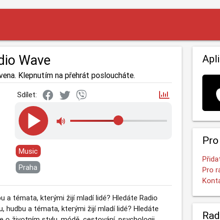
dio Wave
Apl
vena. Klepnutím na přehrát posloucháte.
Sdílet:
Pro
Music
Přida
Praha
Pro r
Kont
 a témata, kterými žijí mladí lidé? Hledáte Radio
 hudbu a témata, kterými žijí mladí lidé? Hledáte
Rad
 o životním stylu, módě, cestování, psychologii,