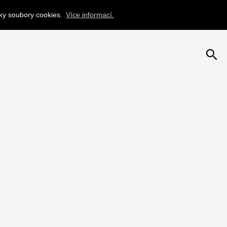
nky soubory cookies.
Více informací.
search