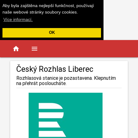
Aby byla zajištěna nejlepší funkčnost, používají
naše webové stránky soubory cookies.
Více informací.
OK
home
menu
Český Rozhlas Liberec
Rozhlasová stanice je pozastavena. Klepnutím
na přehrát posloucháte.