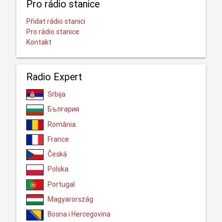
Pro rádio stanice
Přidat rádio stanici
Pro rádio stanice
Kontakt
Radio Expert
Srbija
България
România
France
Česká
Polska
Portugal
Magyarország
Bosna i Hercegovina